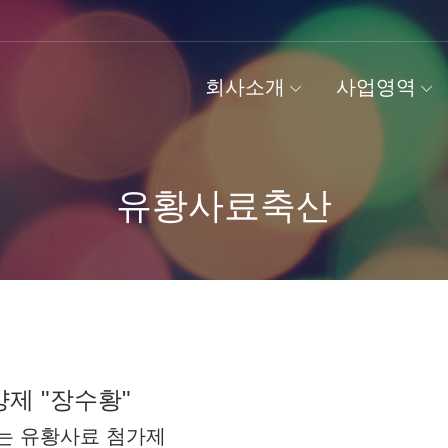
회사소개
사업영역
유황사료축산
제 "장수황"
는 유황사료 첨가제