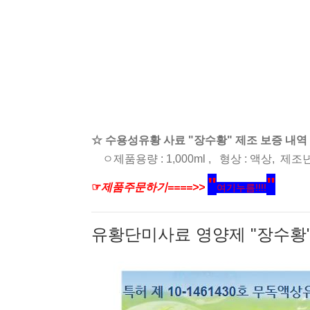
☆ 수용성유황 사료 "장수황" 제조
보증 내역
ㅇ제품용량 : 1,000ml , 형상 : 액상, 제조
"
"
☞
제품주문하기====>>
여기누름!!!!
유황단미사료 영양제 "장수황