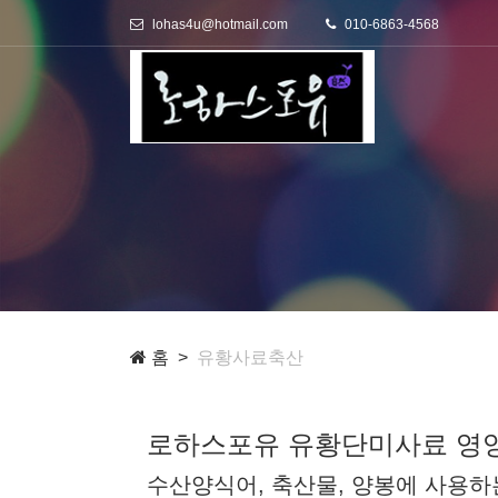
lohas4u@hotmail.com
010-6863-4568
홈
유황사료축산
로하스포유 유황단미사료 영양
수산양식어, 축산물, 양봉에 사용하