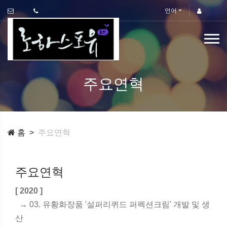
언어
주요연혁
홈
주요연혁
주요연혁
[ 2020 ]
→ 03. 유황화장품 '설퍼리퀴드 퍼펙션크림' 개발 및 생
산