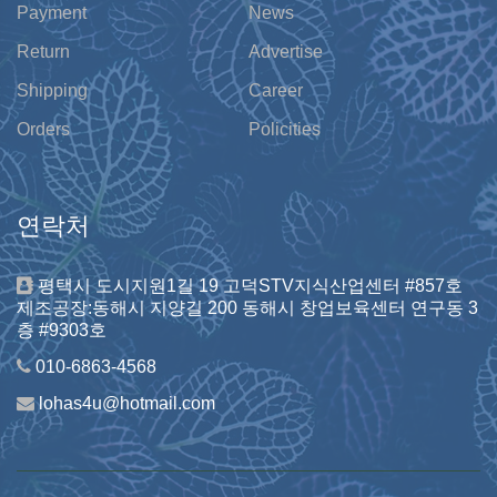
Payment
News
Return
Advertise
Shipping
Career
Orders
Policities
연락처
평택시 도시지원1길 19 고덕STV지식산업센터 #857호
제조공장:동해시 지양길 200 동해시 창업보육센터 연구동 3
층 #9303호
010-6863-4568
lohas4u@hotmail.com